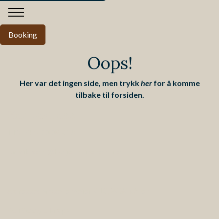
Booking
Oops!
Her var det ingen side, men trykk
her
for å komme
tilbake til forsiden.
Kontakt oss
Tlf:
+47 400 08 018
Email:
post@hafjellskiresort.no
Adresse: Moseterveien 610, 2636 Øyer
Se i Google Maps