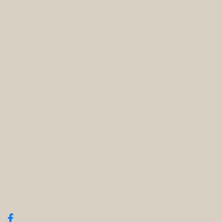
Innsjekk
Fra 15:00 (alle dager)
Utsjekk
Innen 11:00 (alle dager)
Om oss
Kontakt
Markedsføring & sosiale medier
Personvern
Følg oss: