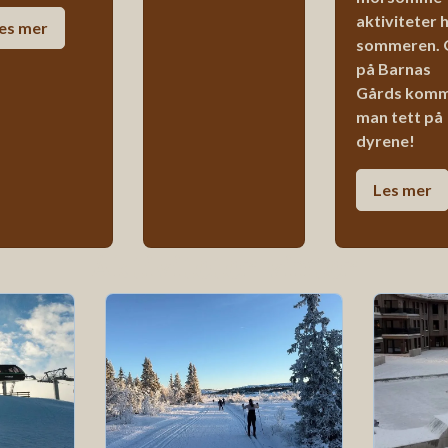
aktiviteter 
es
mer
sommeren. 
på Barnas
Gårds kom
man tett på
dyrene!
Les
mer
Aktiviteter vinter