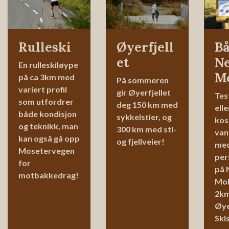
Rulleski
Øyerfjell
Bå
et
N
En rulleskiløype
M
på ca 3km med
På sommeren
variert profil
gir Øyerfjellet
Tes
som utfordrer
deg 150 km med
ell
både kondisjon
sykkelstier, og
kos
og teknikk, man
300 km med sti-
van
kan også gå opp
og fjellveier!
med 
Mosetervegen
per
for
på 
motbakkedrag!
Mok
2km
Øye
Ski