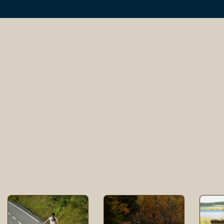
Tour of
Biltreff i s
Oppland 
Oktob