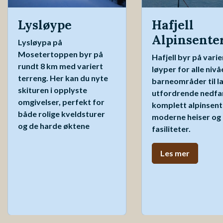
Lysløype
Hafjell
Alpinsente
Lysløypa på
Mosetertoppen byr på
Hafjell byr på varie
rundt 8 km med variert
løyper for alle nivå
terreng. Her kan du nyte
barneområder til l
skituren i opplyste
utfordrende nedfar
omgivelser, perfekt for
komplett alpinsen
både rolige kveldsturer
moderne heiser og 
og de harde øktene
fasiliteter.
Les mer
Kontakt oss