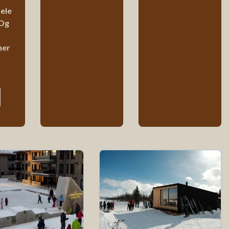
hele
Og
mer