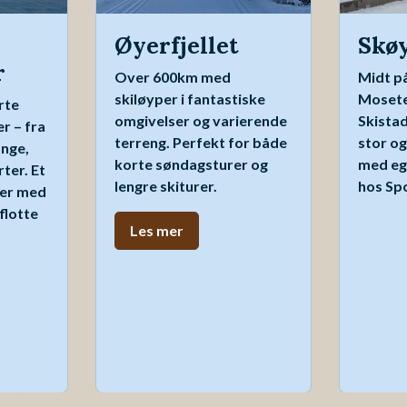
Øyerfjellet
Skø
r
Over 600km med
Midt p
skiløyper i fantastiske
Moset
rte
omgivelser og varierende
Skistad
er – fra
terreng. Perfekt for både
stor og
ange,
korte søndagsturer og
med ege
ter. Et
lengre skiturer.
hos Sp
ter med
flotte
Les mer
Innsjekk