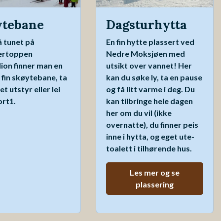
ytebane
Dagsturhytta
å tunet på
En fin hytte plassert ved
ertoppen
Nedre Moksjøen med
ion finner man en
utsikt over vannet! Her
 fin skøytebane, ta
kan du søke ly, ta en pause
t utstyr eller lei
og få litt varme i deg. Du
ort1.
kan tilbringe hele dagen
her om du vil (ikke
overnatte), du finner peis
inne i hytta, og eget ute-
toalett i tilhørende hus.
Les mer og se
plassering
Om oss