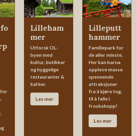
fo
Lilleham
Lilleputt
mer
hammer
rp
Utforsk OL-
Familiepark for
byen med
de aller minste.
kultur, butikker
Her kan barna
og hyggelige
oppleve masse
restauranter &
spennende
kaféer.
attraksjoner
 for
fra å kjøre tog,
.
til å falle i
Les
mer
froskehopp!
,
Les
mer
og