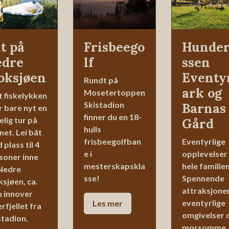
t på
Frisbeego
Hunder
edre
lf
ssen
oksjøen
Eventy
Rundt på
ark og
Mosetertoppen
t fiskelykken
Skistadion
Barnas
er bare nyt en
finner du en 18-
elig tur på
Gård
hulls
net. Lei båt
frisbeegolfban
Eventyrlige
plass til 4
e i
opplevelser
soner inne
mesterskapskla
hele familien
Nedre
sse!
Spennende
sjøen, ca.
attraksjoner
 innover
eventyrlige
Les
mer
rfjellet fra
omgivelser 
stadion.
morsomme