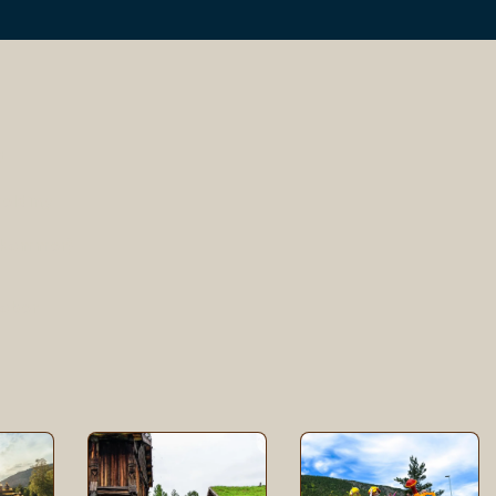
t
elding
 kommer)
tober