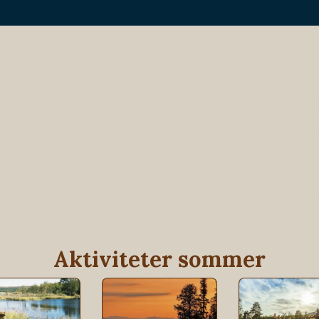
Kommende eventer
 Norway for kids
29. Augus
Les mer og påm
amarbeid med Gammel
September (dato
Auto Entusiaster
erfest på Hev
16. og 17. Ok
Les mer
Aktiviteter sommer