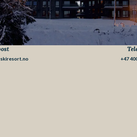
ost
Tel
skiresort.no
+47 400
ng og sosiale medier
carina@vestsiden
Adresse
Moseterveien
2636 Øye
Se i Google 
Følg oss
Instagra
Faceboo