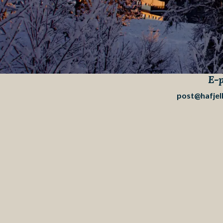
E-p
Pause
post@hafjell
Markedsføri