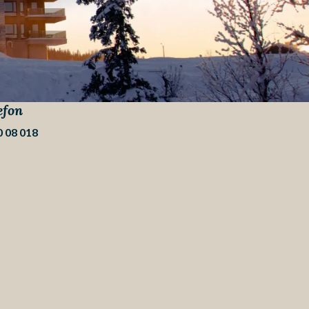
efon
 08 018
invest.no
 610
r
Maps
m
k